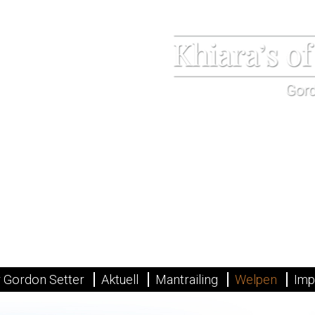
 Gordon Setter
Aktuell
Mantrailing
Welpen
Imp